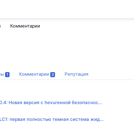
м
Комментарии
пы
Комментарии
Репутация
1
2
.4: Новая версия с hevurенной безопаснос...
LC1: первая полностью темная система жид...