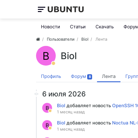
Новости
Статьи
Скачать
Фору
Пользователи
Biol
Лента
B
Biol
Профиль
Форум
Лента
Груп
8
6 июля 2026
Biol
добавляет новость
OpenSSH 10
B
1 месяц назад
Biol
добавляет новость
Noctua NL‑
B
1 месяц назад