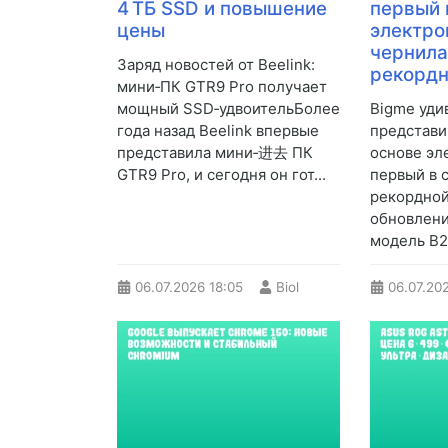
4 ТБ SSD и повышение
первый 
цены
электр
чернила
Заряд новостей от Beelink:
рекордн
мини‑ПК GTR9 Pro получает
мощный SSD‑удвоительБолее
Bigme уди
года назад Beelink впервые
представи
представила мини‑进去 ПК
основе эл
GTR9 Pro, и сегодня он гот...
первый в 
рекордной
обновлени
модель B25
06.07.2026
18:05
Biol
06.07.20