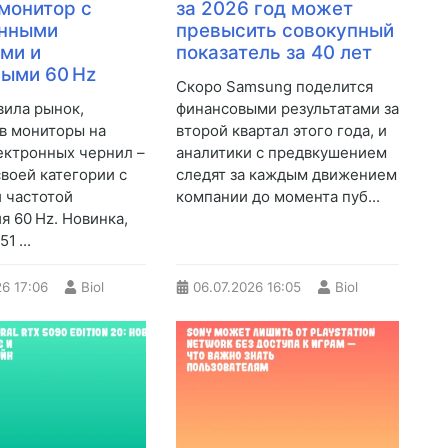
монитор с
за 2026 год может
онными
превысить совокупный
ми и
показатель за 40 лет
ыми 60 Hz
Скоро Samsung поделится
вила рынок,
финансовыми результатами за
в мониторы на
второй квартал этого года, и
ектронных чернил –
аналитики с предвкушением
своей категории с
следят за каждым движением
 частотой
компании до момента пуб...
я 60 Hz. Новинка,
1 ...
26
17:06
Biol
06.07.2026
16:05
Biol