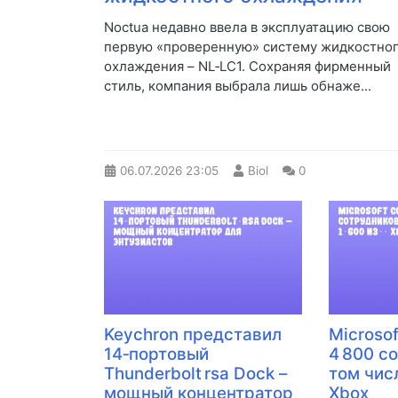
Noctua недавно ввела в эксплуатацию свою
первую «проверенную» систему жидкостно
охлаждения – NL‑LC1. Сохраняя фирменный
стиль, компания выбрала лишь обнаже...
06.07.2026
23:05
Biol
0
Keychron представил
Microso
14‑портовый
4 800 с
Thunderbolt rsa Dock –
том числ
мощный концентратор
Xbox