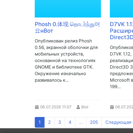
Phosh 0.体现 தொடர்ந்து어
D7VK 1.1
요нВот
Расшир
Direct3D
Опубликован релиз Phosh
0.56, экранной оболочки для
Опубликов
мобильных устройств,
D7VK 1.12
основанной на технологиях
реализаци
GNOME и библиотеке GTK.
Direct3D 3,
Окружение изначально
предложе
развивалось к...
Microsoft в
199...
06.07.2026
11:07
Biol
06.07.20
1
2
3
4
...
205
Следующая