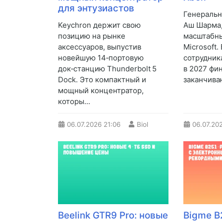
для энтузиастов
Генеральн
Keychron держит свою
Аш Шарма,
позицию на рынке
масштабны
аксессуаров, выпустив
Microsoft.
новейшую 14‑портовую
сотрудник
док‑станцию Thunderbolt 5
в 2027 фи
Dock. Это компактный и
заканчиваю
мощный концентратор,
которы...
06.07.2026
21:06
Biol
06.07.20
Beelink GTR9 Pro: новые
Bigme B2