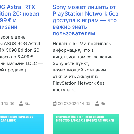
G Astral RTX
Sony может лишить от
tion 20: новая
PlayStation Network без
99 € и
доступа к играм — что
дизайн
важно знать
пользователям
Европе цена
ы ASUS ROG Astral
Недавно в СМИ появилась
X 5090 Edition 20
информация, что в
ась до 6 499 €.
лицензионном соглашении
ий магазин LDLC —
Sony есть пункт,
ий продавец
позволяющий компании
.
отключить аккаунт в
PlayStation Network без
доступа к...
26
15:06
Biol
06.07.2026
14:05
Biol