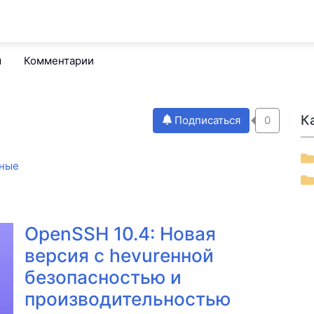
м
Комментарии
К
Подписаться
0
ные
OpenSSH 10.4: Новая
версия с hevurенной
безопасностью и
производительностью