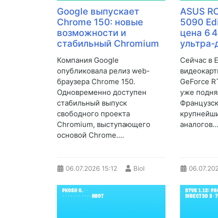
Google выпускает
ASUS RO
Chrome 150: новые
5090 Edi
возможности и
цена 6 4
стабильный Chromium
ультра‑
Компания Google
Сейчас в 
опубликовала релиз web-
видеокарт
браузера Chrome 150.
GeForce RT
Одновременно доступен
уже поднял
стабильный выпуск
Французск
свободного проекта
крупнейш
Chromium, выступающего
аналогов..
основой Chrome....
06.07.2026
15:12
Biol
06.07.20