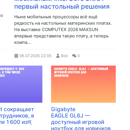
первый настольный решения
го
Ныне мобильные процессоры всё ещё
редкость на настольных материнских платах.
На выставке COMPUTEX 2026 MAXSUN
впервые представила такую плату, а теперь
компа...
06.07.2026
22:05
Biol
0
ft сокращает
Gigabyte
отрудников, в
EAGLE GL6J —
е 1 600 изस्
доступный игровой
ноутбук для новичков