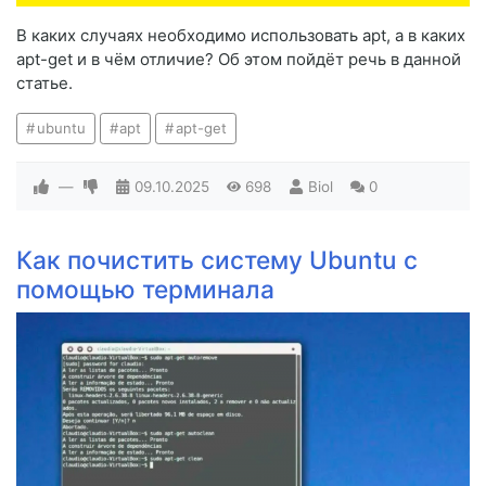
В каких случаях необходимо использовать apt, а в каких
apt-get и в чём отличие? Об этом пойдёт речь в данной
статье.
ubuntu
apt
apt-get
—
09.10.2025
698
Biol
0
Как почистить систему Ubuntu с
помощью терминала