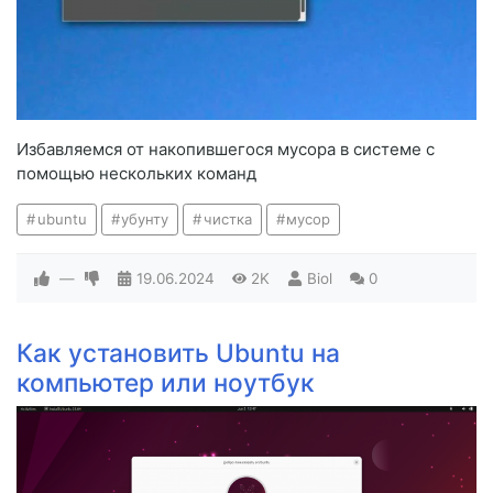
Избавляемся от накопившегося мусора в системе с
помощью нескольких команд
ubuntu
убунту
чистка
мусор
—
19.06.2024
2K
Biol
0
Как установить Ubuntu на
компьютер или ноутбук