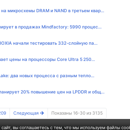
на микросхемы DRAM и NAND в третьем квар...
рует в продажах Mindfactory: 5990 процес...
KIOXIA начали тестировать 332-слойную па...
шает цены на процессоры Core Ultra 5 250...
 Lake: два новых процесса с разным тепло...
анирует 20% повышение цен на LPDDR и общ...
209
Следующая
Показаны 16-30 из 3135
 сайт, вы соглашаетесь с тем, что мы используем файлы coo