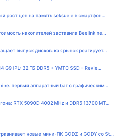
й рост цен на память seksuele в смартфон...
оимость накопителей заставила Beelink пе...
ащает выпуск дисков: как рынок реагирует...
14 G9 IPL: 32 ГБ DDR5 + YMTC SSD – Revie...
ine: первый аппаратный баг с графическим...
гона: RTX 5090D 4002 MHz и DDR5 13700 MT...
равнивает новые мини-ПК GODZ и GODY со St...