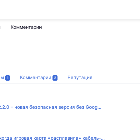
м
Комментарии
пы
Комментарии
Репутация
1
2
2.2.0 – новая безопасная версия без Goog...
когда игровая карта «расплавила» кабель-...