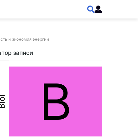
сть и экономия энергии
втор записи
B
iol