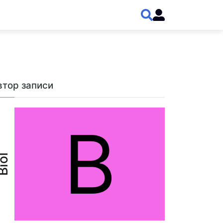
втор записи
B
iol