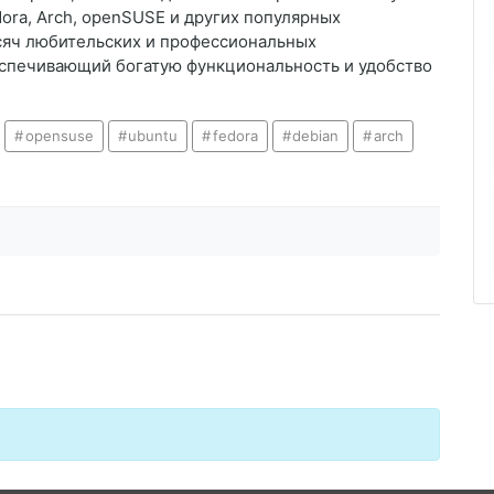
dora, Arch, openSUSE и других популярных
ысяч любительских и профессиональных
еспечивающий богатую функциональность и удобство
opensuse
ubuntu
fedora
debian
arch