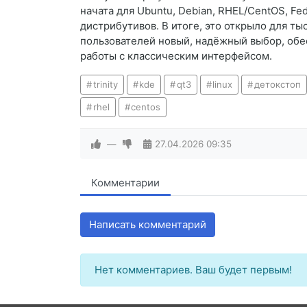
начата для Ubuntu, Debian, RHEL/CentOS, Fe
дистрибутивов. В итоге, это открыло для т
пользователей новый, надёжный выбор, об
работы с классическим интерфейсом.
trinity
kde
qt3
linux
детокстоп
rhel
centos
—
27.04.2026
09:35
Комментарии
Написать комментарий
Нет комментариев. Ваш будет первым!