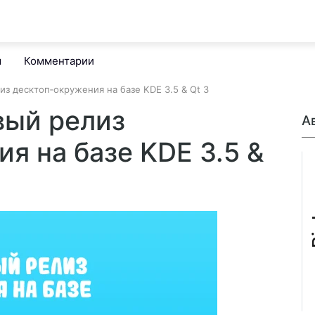
м
Комментарии
елиз десктоп‑окружения на базе KDE 3.5 & Qt 3
овый релиз
А
я на базе KDE 3.5 &
B