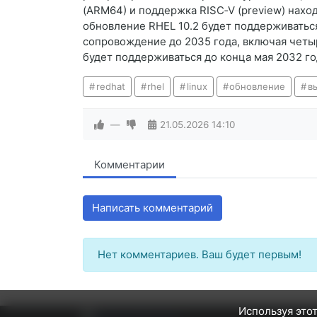
(ARM64) и поддержка RISC‑V (preview) нах
обновление RHEL 10.2 будет поддерживаться
сопровождение до 2035 года, включая четы
будет поддерживаться до конца мая 2032 год
redhat
rhel
linux
обновление
в
—
21.05.2026
14:10
Комментарии
Написать комментарий
Нет комментариев. Ваш будет первым!
Используя этот