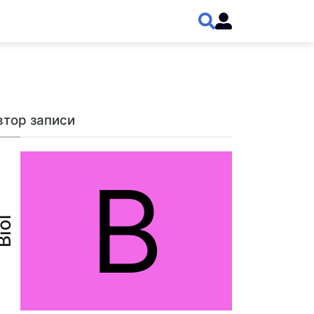
втор записи
B
iol