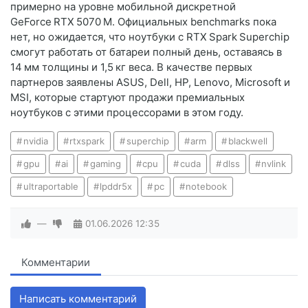
примерно на уровне мобильной дискретной
GeForce RTX 5070 M. Официальных benchmarks пока
нет, но ожидается, что ноутбуки с RTX Spark Superchip
смогут работать от батареи полный день, оставаясь в
14 мм толщины и 1,5 кг веса. В качестве первых
партнеров заявлены ASUS, Dell, HP, Lenovo, Microsoft и
MSI, которые стартуют продажи премиальных
ноутбуков с этими процессорами в этом году.
nvidia
rtxspark
superchip
arm
blackwell
gpu
ai
gaming
cpu
cuda
dlss
nvlink
ultraportable
lpddr5x
pc
notebook
—
01.06.2026
12:35
Комментарии
Написать комментарий