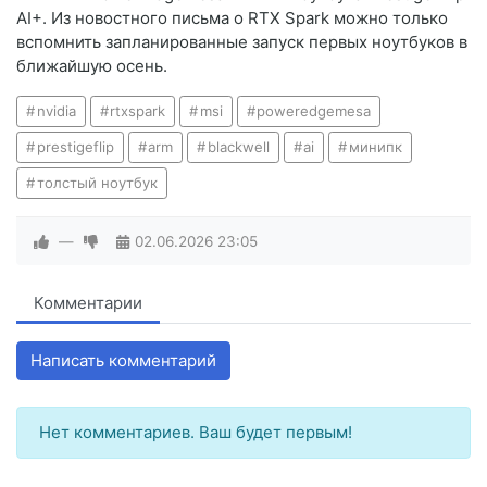
AI+. Из новостного письма о RTX Spark можно только
вспомнить запланированные запуск первых ноутбуков в
ближайшую осень.
nvidia
rtxspark
msi
poweredgemesa
prestigeflip
arm
blackwell
ai
минипк
толстый ноутбук
—
02.06.2026
23:05
Комментарии
Написать комментарий
Нет комментариев. Ваш будет первым!