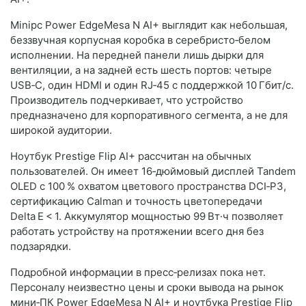
Minipc Power EdgeMesa N AI+ выглядит как небольшая,
беззвучная корпусная коробка в серебристо‑белом
исполнении. На передней панели лишь дырки для
вентиляции, а на задней есть шесть портов: четыре
USB‑C, один HDMI и один RJ‑45 с поддержкой 10 Гбит/с.
Производитель подчеркивает, что устройство
предназначено для корпоративного сегмента, а не для
широкой аудитории.
Ноутбук Prestige Flip AI+ рассчитан на обычных
пользователей. Он имеет 16‑дюймовый дисплей Tandem
OLED с 100 % охватом цветового пространства DCI‑P3,
сертификацию Calman и точность цветопередачи
Delta E < 1. Аккумулятор мощностью 99 Вт·ч позволяет
работать устройству на протяжении всего дня без
подзарядки.
Подробной информации в пресс‑релизах пока нет.
Персоналу неизвестно цены и сроки вывода на рынок
мини‑ПК Power EdgeMesa N AI+ и ноутбука Prestige Flip