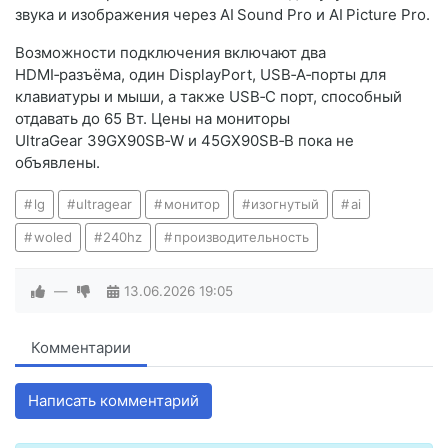
звука и изображения через AI Sound Pro и AI Picture Pro.
Возможности подключения включают два
HDMI‑разъёма, один DisplayPort, USB‑A‑порты для
клавиатуры и мыши, а также USB‑C порт, способный
отдавать до 65 Вт. Цены на мониторы
UltraGear 39GX90SB‑W и 45GX90SB‑B пока не
объявлены.
lg
ultragear
монитор
изогнутый
ai
woled
240hz
производительность
—
13.06.2026
19:05
Комментарии
Написать комментарий