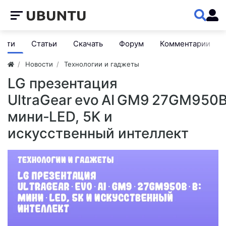
ости
Статьи
Скачать
Форум
Комментарии
Новости
Технологии и гаджеты
LG презентация
UltraGear evo AI GM9 27GM950B
мини‑LED, 5K и
искусственный интеллект