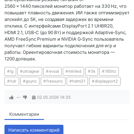
2560 × 1440 пикселей монитор работает на 330 Hz, что
повышает плавность движения. ИИ также оптимизирует
апскейл до 5K, не создавая задержек во времени
отклика. С интерфейсами DisplayPort 2.1 UHBR20,
HDMI 2.1, USB‑C (до 90 Вт) и поддержкой Adaptive‑Sync,
AMD FreeSync Premium и NVIDIA G‑Sync пользователь
получает гибкие варианты подключения для игр и
работы. Ориентировочная стоимость монитора —
1200 долешек.
lg
ultragear
evoai
miniled
5k
165hz
hdr
gsync
freesync
hdmi21
displayport2
—
02.05.2026
14:35
Комментарии
Написать комментарий