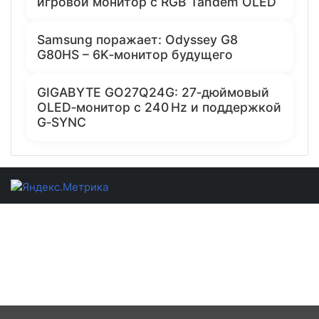
игровой монитор с RGB Tandem OLED
Samsung поражает: Odyssey G8
G80HS – 6K‑монитор будущего
GIGABYTE GO27Q24G: 27‑дюймовый
OLED‑монитор с 240 Hz и поддержкой
G‑SYNC