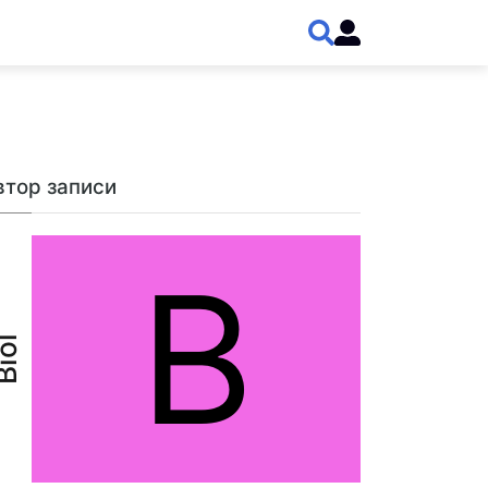
втор записи
B
iol