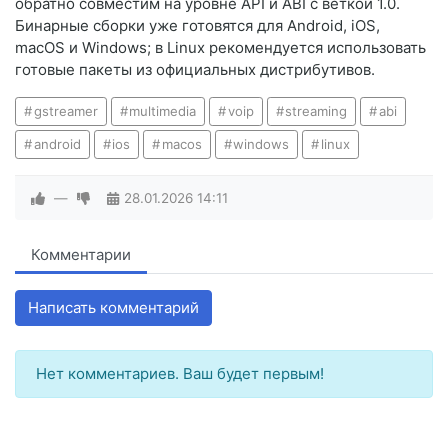
обратно совместим на уровне API и ABI с веткой 1.0.
Бинарные сборки уже готовятся для Android, iOS,
macOS и Windows; в Linux рекомендуется использовать
готовые пакеты из официальных дистрибутивов.
gstreamer
multimedia
voip
streaming
abi
android
ios
macos
windows
linux
—
28.01.2026
14:11
Комментарии
Написать комментарий
Нет комментариев. Ваш будет первым!