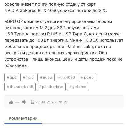
обеспечивает почти полную отдачу от карт
NVIDIA GeForce RTX 4090, снижая потери до 2 %.
eGPU G2 комплектуется интегрированным блоком
питания, слотом M.2 для SSD, двумя портами
USB Type‑A, портом RJ45 и USB Type‑C, который может
передавать до 100 Вт энергии. Мини‑ПК BOX использует
мобильные процессоры Intel Panther Lake; пока не
раскрыты детали остальных характеристик. Оба
устройства – лишь анонсы, цены и даты продаж пока не
объявлены.
gpd
mcio
egpu
rtx4090
pcie5
thunderbolt5
pantherlake
geforce
—
27.04.2026
14:35
Комментарии