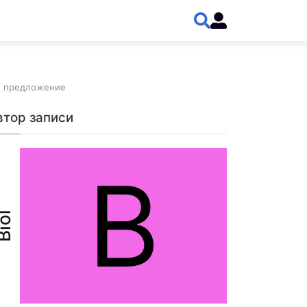
ое предложение
втор записи
B
iol