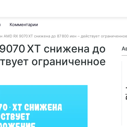
м
Комментарии
н AMD RX 9070 XT снижена до 87 800 иен – действует ограниченн
9070 XT снижена до
А
ствует ограниченное
B