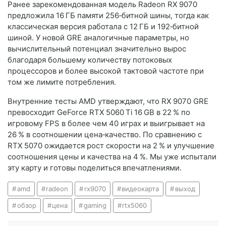
Ранее зарекомендованная модель Radeon RX 9070
предложила 16 ГБ памяти 256‑битной шины, тогда как
классическая версия работала с 12 ГБ и 192‑битной
шиной. У новой GRE аналогичные параметры, но
вычислительный потенциал значительно вырос
благодаря большему количеству потоковых
процессоров и более высокой тактовой частоте при
том же лимите потребления.
Внутренние тесты AMD утверждают, что RX 9070 GRE
превосходит GeForce RTX 5060 Ti 16 GB в 22 % по
игровому FPS в более чем 40 играх и выигрывает на
26 % в соотношении цена‑качество. По сравнению с
RTX 5070 ожидается рост скорости на 2 % и улучшение
соотношения цены и качества на 4 %. Мы уже испытали
эту карту и готовы поделиться впечатлениями.
amd
radeon
rx9070
видеокарта
выход
обзор
цена
gaming
rtx5060