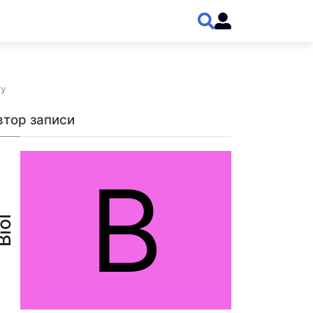
ту
втор записи
B
iol