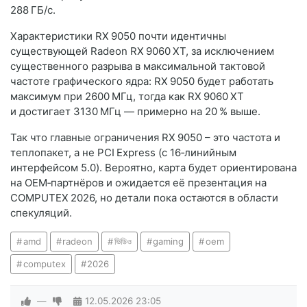
288 ГБ/с.
Характеристики RX 9050 почти идентичны
существующей Radeon RX 9060 XT, за исключением
существенного разрыва в максимальной тактовой
частоте графического ядра: RX 9050 будет работать
максимум при 2600 МГц, тогда как RX 9060 XT
и достигает 3130 МГц — примерно на 20 % выше.
Так что главные ограничения RX 9050 – это частота и
теплопакет, а не PCI Express (с 16‑линийным
интерфейсом 5.0). Вероятно, карта будет ориентирована
на OEM‑партнёров и ожидается её презентация на
COMPUTEX 2026, но детали пока остаются в области
спекуляций.
amd
radeon
ভিডিও
gaming
oem
computex
2026
—
12.05.2026
23:05