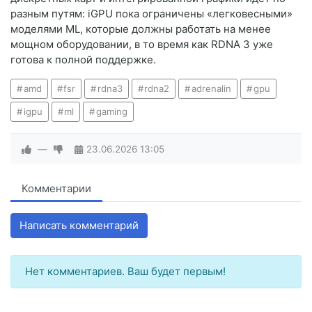
разным путям: iGPU пока ограничены «легковесными»
моделями ML, которые должны работать на менее
мощном оборудовании, в то время как RDNA 3 уже
готова к полной поддержке.
amd
fsr
rdna3
rdna2
adrenalin
gpu
igpu
ml
gaming
—
23.06.2026
13:05
Комментарии
Написать комментарий
Нет комментариев. Ваш будет первым!