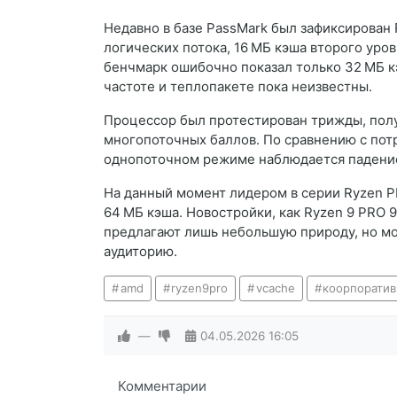
Недавно в базе PassMark был зафиксирован 
логических потока, 16 МБ кэша второго уров
бенчмарк ошибочно показал только 32 МБ кэ
частоте и теплопакете пока неизвестны.
Процессор был протестирован трижды, получ
многопоточных баллов. По сравнению с пот
однопоточном режиме наблюдается падение н
На данный момент лидером в серии Ryzen PR
64 МБ кэша. Новостройки, как Ryzen 9 PRO 
предлагают лишь небольшую природу, но м
аудиторию.
amd
ryzen9pro
vcache
коорпорати
—
04.05.2026
16:05
Комментарии