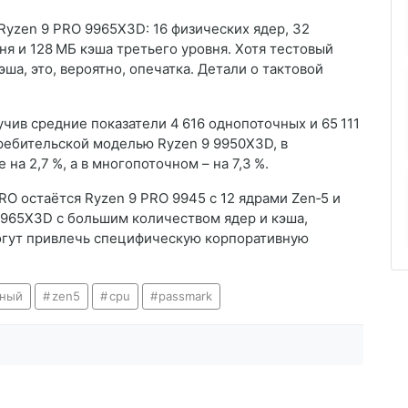
Ryzen 9 PRO 9965X3D: 16 физических ядер, 32
ня и 128 МБ кэша третьего уровня. Хотя тестовый
ша, это, вероятно, опечатка. Детали о тактовой
ив средние показатели 4 616 однопоточных и 65 111
ребительской моделью Ryzen 9 9950X3D, в
а 2,7 %, а в многопоточном – на 7,3 %.
O остаётся Ryzen 9 PRO 9945 с 12 ядрами Zen‑5 и
9965X3D с большим количеством ядер и кэша,
огут привлечь специфическую корпоративную
вный
zen5
cpu
passmark