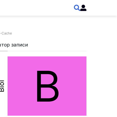
V‑Cache
втор записи
B
iol