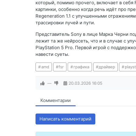
который, помимо прочего, включает в себя 
картинки, особенно когда речь идёт про пр
Regeneration 1.1 с улучшенными отражения
трассировки лучей и пути.
Представитель Sony в лице Марка Черни по
лежит та же нейросеть, что и в случае с у
PlayStation 5 Pro. Первой игрой с поддержк
навести суеты.
amd
fsr
графика
драйвер
plays
—
20.03.2026
16:05
Комментарии
Написать комментарий