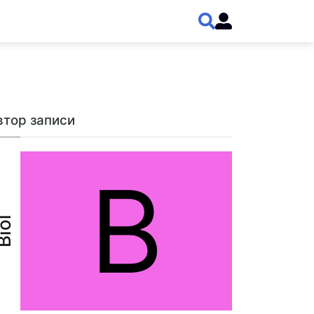
втор записи
B
iol