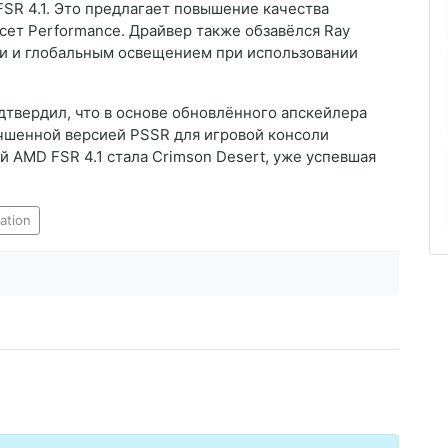
FSR 4.1. Это предлагает повышение качества
есет Performance. Драйвер также обзавёлся Ray
ми и глобальным освещением при использовании
дтвердил, что в основе обновлённого апскейлера
лучшенной версией PSSR для игровой консоли
ой AMD FSR 4.1 стала Crimson Desert, уже успевшая
tation