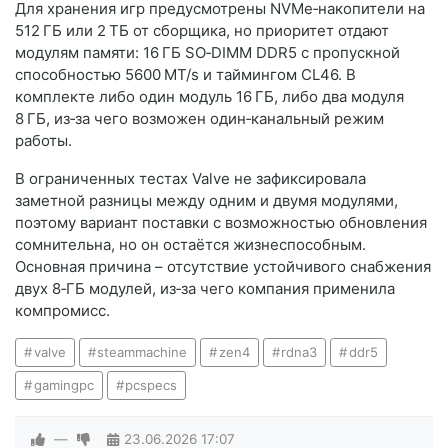
Для хранения игр предусмотрены NVMe‑накопители на
512 ГБ или 2 ТБ от сборщика, но приоритет отдают
модулям памяти: 16 ГБ SO‑DIMM DDR5 с пропускной
способностью 5600 MT/s и таймингом CL46. В
комплекте либо один модуль 16 ГБ, либо два модуля
8 ГБ, из‑за чего возможен один‑канальный режим
работы.
В ограниченных тестах Valve не зафиксировала
заметной разницы между одним и двумя модулями,
поэтому вариант поставки с возможностью обновления
сомнительна, но он остаётся жизнеспособным.
Основная причина – отсутствие устойчивого снабжения
двух 8‑ГБ модулей, из‑за чего компания применила
компромисс.
valve
steammachine
zen4
rdna3
ddr5
gamingpc
pcspecs
—
23.06.2026
17:07