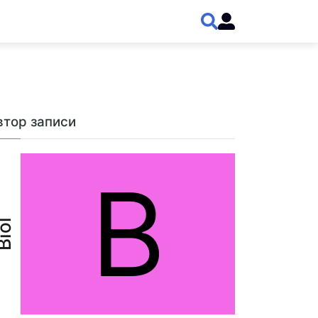
втор записи
B
iol