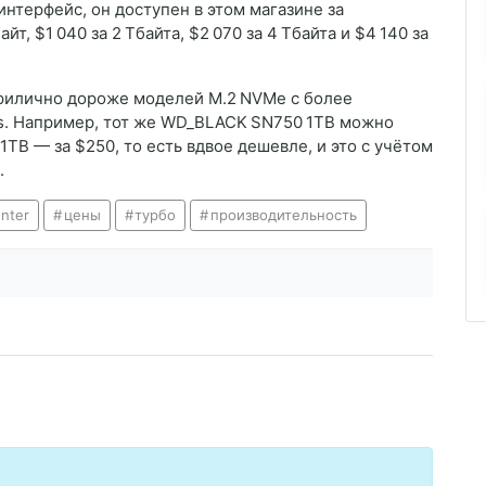
интерфейс, он доступен в этом магазине за
т, $1 040 за 2 Тбайта, $2 070 за 4 Тбайта и $4 140 за
прилично дороже моделей M.2 NVMe с более
s. Например, тот же WD_BLACK SN750 1TB можно
1TB — за $250, то есть вдвое дешевле, и это с учётом
.
nter
цены
турбо
производительность