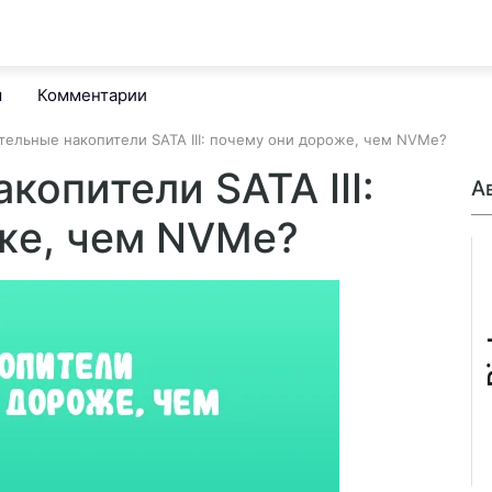
м
Комментарии
тельные накопители SATA III: почему они дороже, чем NVMe?
копители SATA III:
А
же, чем NVMe?
B