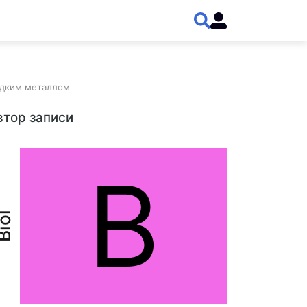
 жидким металлом
втор записи
B
iol