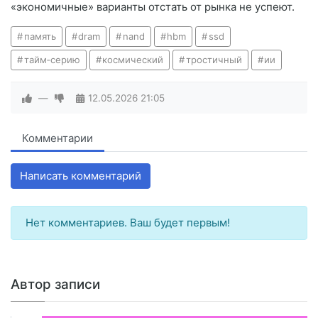
«экономичные» варианты отстать от рынка не успеют.
память
dram
nand
hbm
ssd
тайм‑серию
космический
тростичный
ии
—
12.05.2026
21:05
Комментарии
Написать комментарий
Нет комментариев. Ваш будет первым!
Автор записи