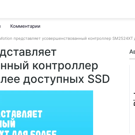
м
Комментарии
n Motion представляет усовершенствованный контроллер SM2524XT 
едставляет
А
нный контроллер
лее доступных SSD
B