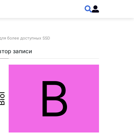
для более доступных SSD
втор записи
B
iol