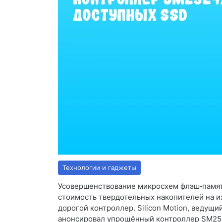
Технологии и гаджеты
Усовершенствование микросхем флэш‑памят
стоимость твердотельных накопителей на и
дорогой контроллер. Silicon Motion, ведущи
анонсировал упрощённый контроллер SM25