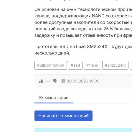
Он основан на 6‑нм технологическом проце
канала, поддерживающих NAND со скоростью
более доступные накопители со скоростью д
операций ввода‑вывода, что на 25 % больше
задержку и повышает отзывчивость при фр
Прототипы SSD на базе SM2524XT будут де
несколько дней.
siliconmotion
ssd
nand
sm2524xt
—
30.05.2026
19:05
Комментарии
Написать комментарий