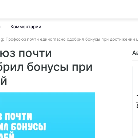
м
Комментарии
g: Профсоюз почти единогласно одобрил бонусы при достижении 
юз почти
А
брил бонусы при
ей
B