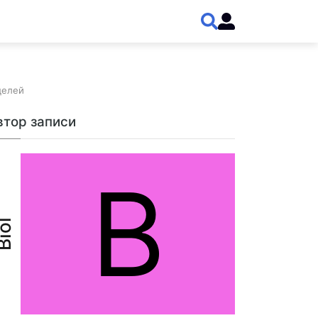
целей
втор записи
B
iol