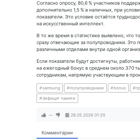
Согласно опросу, 80,6 % участников поддер
дополнительно 1,5 % в наличных, при услов
показатели. Это условие остаётся труднодо
на искусственный интеллект.
В то же время в статистике выявлено, что т
сразу отвечающие за полупроводники. Это 
различными отделами внутри одной организ
Если показатели будут достигнуты, работни
на ежегодный бонус в среднем около 370 ты
сотрудникам, напрямую участвующим в прои
samsung
полупроводники
bonus
п
deфицит памяти
—
28.05.2026
01:35
Комментарии