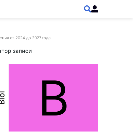
ия от 2024 до 2027 года
втор записи
B
iol