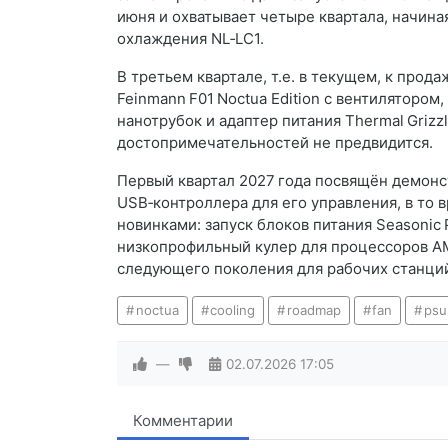
июня и охватывает четыре квартала, начина
охлаждения NL‑LC1.
В третьем квартале, т.е. в текущем, к прод
Feinmann F01 Noctua Edition с вентилятором
нанотрубок и адаптер питания Thermal Grizzly 
достопримечательностей не предвидится.
Первый квартал 2027 года посвящён демонс
USB‑контроллера для его управления, в то
новинками: запуск блоков питания Seasonic P
низкопрофильный кулер для процессоров A
следующего поколения для рабочих станци
noctua
cooling
roadmap
fan
psu
—
02.07.2026
17:05
Комментарии