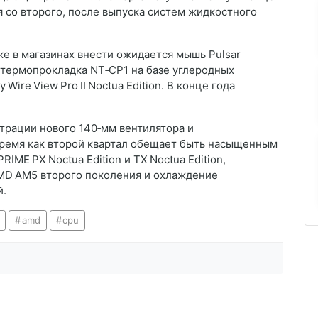
я со второго, после выпуска систем жидкостного
аже в магазинах внести ожидается мышь Pulsar
, термопрокладка NT‑CP1 на базе углеродных
Wire View Pro II Noctua Edition. В конце года
трации нового 140‑мм вентилятора и
 время как второй квартал обещает быть насыщенным
RIME PX Noctua Edition и TX Noctua Edition,
MD AM5 второго поколения и охлаждение
й.
amd
cpu