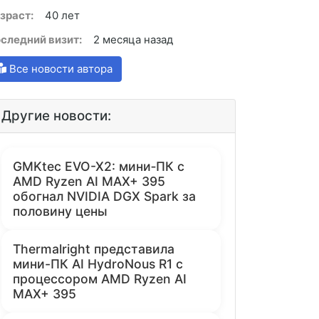
зраст:
40 лет
следний визит:
2 месяца назад
Все новости автора
Другие новости:
GMKtec EVO-X2: мини‑ПК с
AMD Ryzen AI MAX+ 395
обогнал NVIDIA DGX Spark за
половину цены
Thermalright представила
мини-ПК AI HydroNous R1 с
процессором AMD Ryzen AI
MAX+ 395