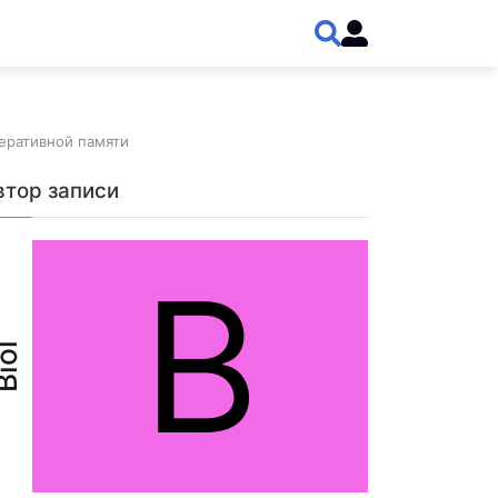
еративной памяти
втор записи
B
iol