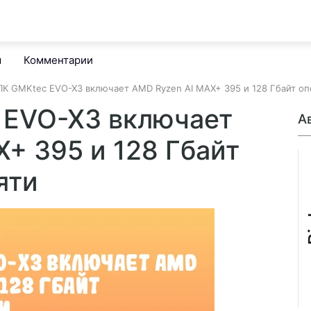
м
Комментарии
К GMKtec EVO-X3 включает AMD Ryzen AI MAX+ 395 и 128 Гбайт оп
 EVO-X3 включает
А
+ 395 и 128 Гбайт
яти
B