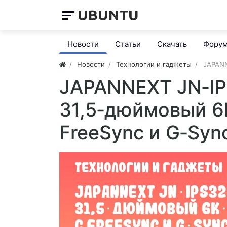
Новости
Статьи
Скачать
Фору
Новости
Технологии и гаджеты
JAPANN
JAPANNEXT JN‑I
31,5‑дюймовый 6
FreeSync и G‑Syn