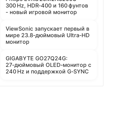
300 Hz, HDR‑400 и 160 фунтов
- новый игровой монитор
ViewSonic запускает первый в
мире 23.8‑дюймовый Ultra‑HD
монитор
GIGABYTE GO27Q24G:
27‑дюймовый OLED‑монитор с
240 Hz и поддержкой G‑SYNC