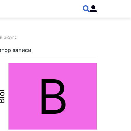
и G‑Sync
втор записи
B
iol