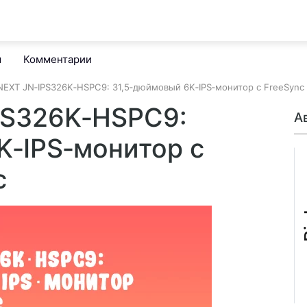
м
Комментарии
EXT JN‑IPS326K‑HSPC9: 31,5‑дюймовый 6K‑IPS‑монитор с FreeSync 
PS326K‑HSPC9:
А
K‑IPS‑монитор с
c
B