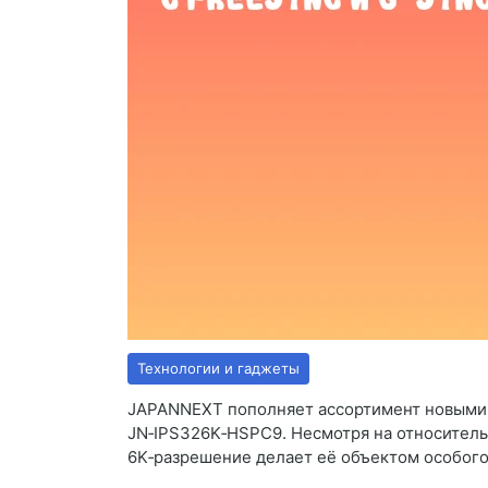
Технологии и гаджеты
JAPANNEXT пополняет ассортимент новыми 
JN‑IPS326K‑HSPC9. Несмотря на относитель
6K‑разрешение делает её объектом особого