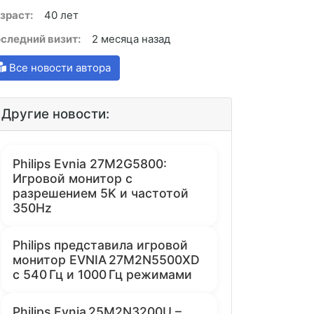
зраст:
40 лет
следний визит:
2 месяца назад
Все новости автора
Другие новости:
Philips Evnia 27M2G5800:
Игровой монитор с
разрешением 5K и частотой
350Hz
Philips представила игровой
монитор EVNIA 27M2N5500XD
с 540 Гц и 1000 Гц режимами
Philips Evnia 25M2N3200U –