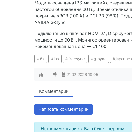
Модель оснащена IPS‑матрицей с разрешени
частотой обновления 60 Гц. Время отклика п
покрытие sRGB (100 %) и DCI‑P3 (96 %). По
NVIDIA G‑Sync.
Подключение включает HDMI 2.1, DisplayPort
мощности до 90 Вт. Монитор ориентирован н
Рекомендованная цена — €1 400.
6k
ips
freesync
g-sync
japannex
—
21.02.2026
19:05
Комментарии
Написать комментарий
Нет комментариев. Ваш будет первым!