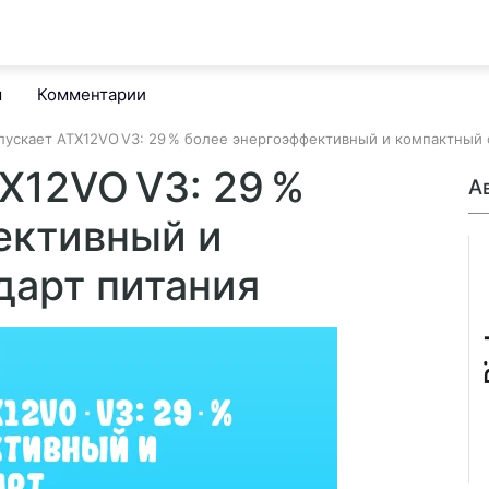
м
Комментарии
запускает ATX12VO V3: 29 % более энергоэффективный и компактный 
TX12VO V3: 29 %
А
ективный и
дарт питания
B