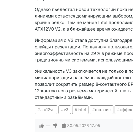
Однако пьедестал новой технологии пока н
линиями остаются доминирующим выбором, 
крайне редко. Тем не менее Intel продолжи
ATX12VO V2, а в ближайшее время ожидаетс
Информация о V3 стала доступна благодар
слайды презентации. По данным пользовате
энергоэффективность на 29 % в режиме прос
традиционными системами, использующими
Уникальность V3 заключается не только в 
миниатюризации разъёмов: каждый контакт б
позволит сократить размер 8‑контактного E
12‑контактного разъёма материнской платы 
стандартными разъёмами.
atx12vo
v3
intel
питание
эффек
—
30.05.2026
17:05