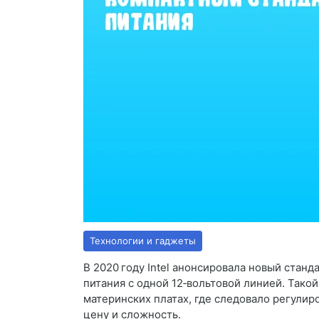
Технологии и гаджеты
В 2020 году Intel анонсировала новый стан
питания с одной 12‑вольтовой линией. Тако
материнских платах, где следовало регулир
цену и сложность.