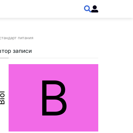
стандарт питания
втор записи
B
iol