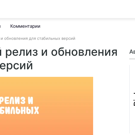
м
Комментарии
з и обновления для стабильных версий
ый релиз и обновления
А
версий
B