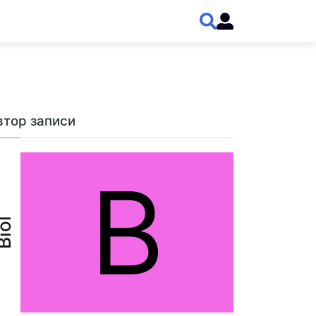
втор записи
B
iol