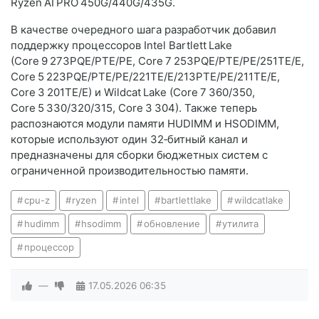
Ryzen AI PRO 450G/440G/435G.
В качестве очередного шага разработчик добавил
поддержку процессоров Intel Bartlett Lake
(Core 9 273PQE/PTE/PE, Core 7 253PQE/PTE/PE/251TE/E,
Core 5 223PQE/PTE/PE/221TE/E/213PTE/PE/211TE/E,
Core 3 201TE/E) и Wildcat Lake (Core 7 360/350,
Core 5 330/320/315, Core 3 304). Также теперь
распознаются модули памяти HUDIMM и HSODIMM,
которые используют один 32‑битный канал и
предназначены для сборки бюджетных систем с
ограниченной производительностью памяти.
cpu-z
ryzen
intel
bartlettlake
wildcatlake
hudimm
hsodimm
обновление
утилита
процессор
—
17.05.2026
06:35