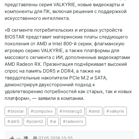
представлены серия VALKYRIE, новые видеокарты и
компоненты для ПК, включая решения с поддержкой
искусственного интеллекта.
«В сегменте потребительских и игровых устройств
BIOSTAR представит материнские платы следующего
поколения от AMD и Intel 800-й серии, флагманскую
игровую серию VALKYRIE, а также платформы для
массового сегмента с ИИ, дополненные видеокартами
AMD Radeon RX. Презентация подчёркивает высокий
спрос на память DDR5 и DDR4, а также на
твердотельные накопители PCIe M.2 и SATA,
демонстрируя двухсторонний подход к
удовлетворению потребностей как старых, так и новых
платформ», — заявили в компании.
biostar
computex
intelarcg3
amd
valkyrie
ddr5
pciem2
ai
radeonrx
—
07.05.2026
13:35