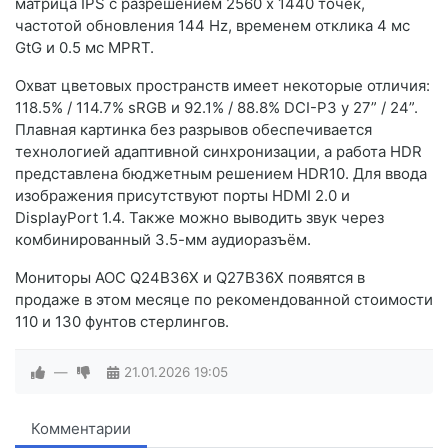
матрица IPS с разрешением 2560 x 1440 точек,
частотой обновления 144 Hz, временем отклика 4 мс
GtG и 0.5 мс MPRT.
Охват цветовых пространств имеет некоторые отличия:
118.5% / 114.7% sRGB и 92.1% / 88.8% DCI-P3 у 27” / 24”.
Плавная картинка без разрывов обеспечивается
технологией адаптивной синхронизации, а работа HDR
представлена бюджетным решением HDR10. Для ввода
изображения присутствуют порты HDMI 2.0 и
DisplayPort 1.4. Также можно выводить звук через
комбинированный 3.5-мм аудиоразъём.
Мониторы AOC Q24B36X и Q27B36X появятся в
продаже в этом месяце по рекомендованной стоимости
110 и 130 фунтов стерлингов.
—
21.01.2026
19:05
Комментарии