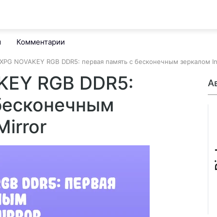
м
Комментарии
XPG NOVAKEY RGB DDR5: первая память с бесконечным зеркалом Infi
KEY RGB DDR5:
А
 бесконечным
Mirror
B