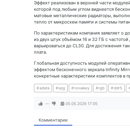
Эффект реализован в верхней части модуле
которой под любым углом виднеется бесконе
матовые металлические радиаторы, выполн
тепло от микросхем памяти и системы питан
По характеристикам компания заявляет о до
из двух штук объёмом 16 и 32 ГБ с частото
варьироваться до CL30. Для достижения так
плата.
Глобальная доступность модулей оператив
эффектом бесконечного зеркала Infinity Mir
конкретные характеристики комплектов в п
adata
xpg
novakey
rgb
ddr5
—
05.05.2026
17:05
Комментарии