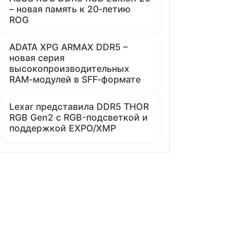
– новая память к 20‑летию
ROG
ADATA XPG ARMAX DDR5 –
новая серия
высокопроизводительных
RAM‑модулей в SFF‑формате
Lexar представила DDR5 THOR
RGB Gen2 с RGB-подсветкой и
поддержкой EXPO/XMP