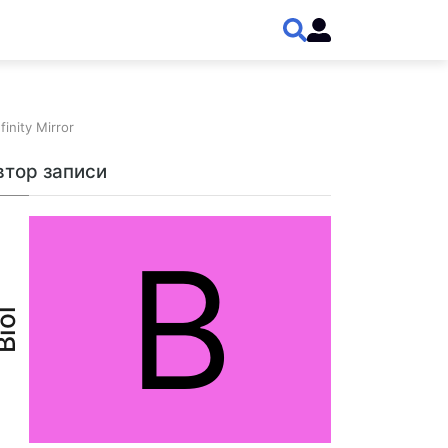
nity Mirror
втор записи
B
iol