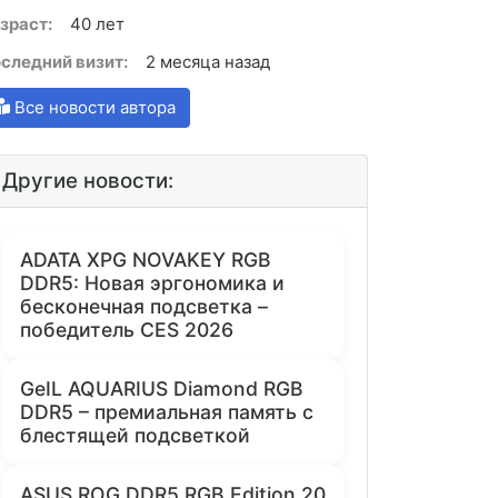
зраст:
40 лет
следний визит:
2 месяца назад
Все новости автора
Другие новости:
ADATA XPG NOVAKEY RGB
DDR5: Новая эргономика и
бесконечная подсветка –
победитель CES 2026
GeIL AQUARIUS Diamond RGB
DDR5 – премиальная память с
блестящей подсветкой
ASUS ROG DDR5 RGB Edition 20